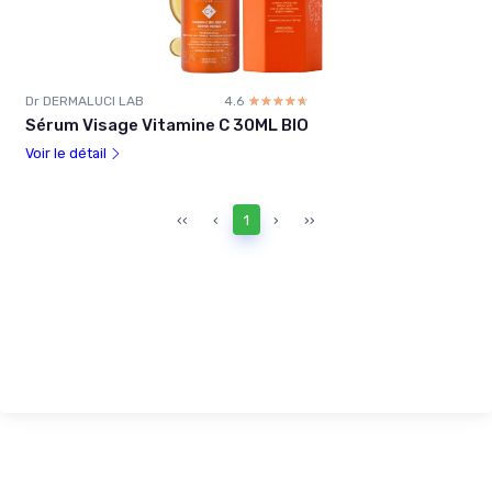
Dr DERMALUCI LAB
4.6
☆☆☆☆☆
★★★★★
Sérum Visage Vitamine C 30ML BIO
Voir le détail
‹‹
‹
1
›
››