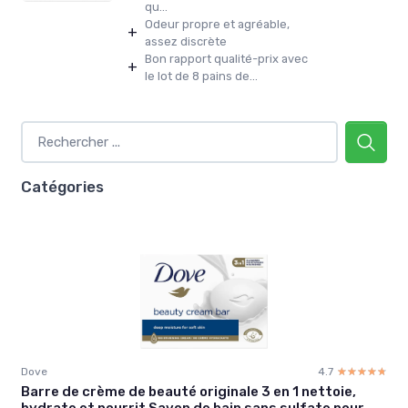
qu...
Odeur propre et agréable,
+
assez discrète
Bon rapport qualité-prix avec
+
le lot de 8 pains de...
Catégories
Dove
4.7
☆☆☆☆☆
★★★★★
Barre de crème de beauté originale 3 en 1 nettoie,
hydrate et nourrit Savon de bain sans sulfate pour