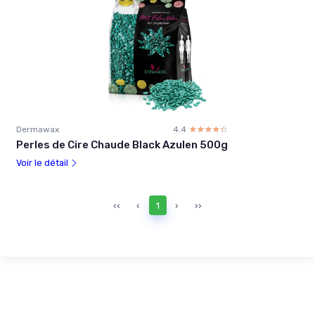
Dermawax
4.4
☆☆☆☆☆
★★★★★
Perles de Cire Chaude Black Azulen 500g
Voir le détail
‹‹
‹
1
›
››