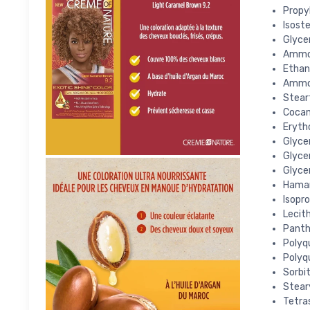
Propy
Isoste
Glyce
Ammo
Ethan
Ammon
Stear
Cocam
Eryth
Glyce
Glycer
Glycer
Hamam
Isopro
Lecith
Panth
Polyq
Polyq
Sorbit
Steary
Tetra