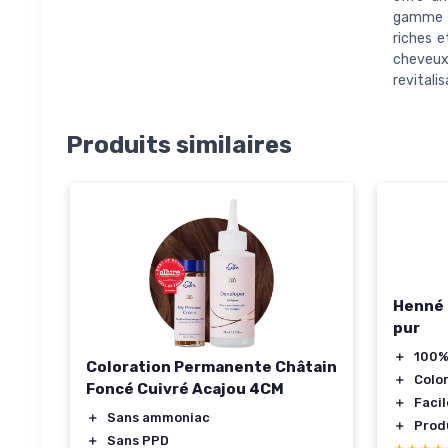
gamme de
riches 
cheveux
revitalis
Produits similaires
Henné 
pur
＋
100%
Coloration Permanente Châtain
＋
Colo
Foncé Cuivré Acajou 4CM
＋
Facil
＋
Sans ammoniac
＋
Produ
＋
Sans PPD