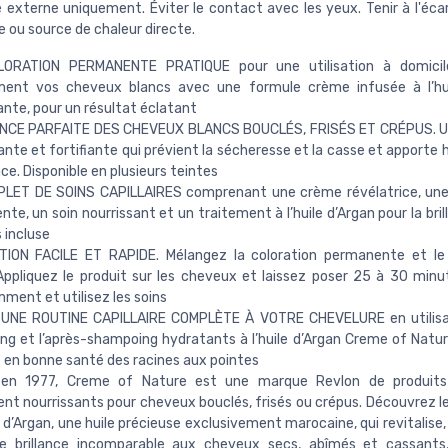
 externe uniquement. Éviter le contact avec les yeux. Tenir à l'éca
 ou source de chaleur directe.
ORATION PERMANENTE PRATIQUE pour une utilisation à domicil
ment vos cheveux blancs avec une formule crème infusée à l’hui
ante, pour un résultat éclatant
CE PARFAITE DES CHEVEUX BLANCS BOUCLÉS, FRISÉS ET CRÉPUS. U
sante et fortifiante qui prévient la sécheresse et la casse et apporte
nce. Disponible en plusieurs teintes
PLET DE SOINS CAPILLAIRES comprenant une crème révélatrice, une
te, un soin nourrissant et un traitement à l’huile d’Argan pour la bril
 incluse
TION FACILE ET RAPIDE. Mélangez la coloration permanente et le 
ppliquez le produit sur les cheveux et laissez poser 25 à 30 minu
ent et utilisez les soins
UNE ROUTINE CAPILLAIRE COMPLÈTE À VOTRE CHEVELURE en utilisan
g et l’après-shampoing hydratants à l’huile d’Argan Creme of Natur
en bonne santé des racines aux pointes
en 1977, Creme of Nature est une marque Revlon de produits c
t nourrissants pour cheveux bouclés, frisés ou crépus. Découvrez le
le d’Argan, une huile précieuse exclusivement marocaine, qui revitalise
ne brillance incomparable aux cheveux secs, abîmés et cassants