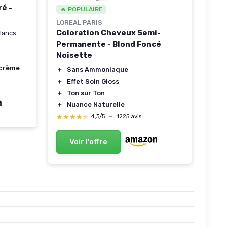
é -
🔥 POPULAIRE
LOREAL PARIS
Coloration Cheveux Semi-
lancs
Permanente - Blond Foncé
Noisette
crème
＋
Sans Ammoniaque
＋
Effet Soin Gloss
＋
Ton sur Ton
＋
Nuance Naturelle
★★★★★
★★★★★
4,3/5
—
1225 avis
Voir l'offre