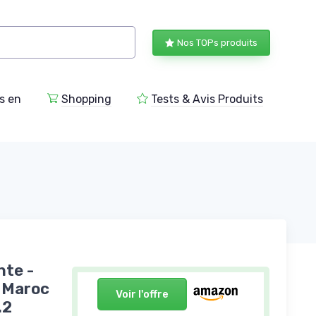
Nos TOPs produits
s en
Shopping
Tests & Avis Produits
nte -
u Maroc
Voir l'offre
.2