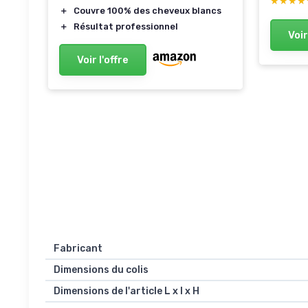
★★★★
★★★★
＋
Couvre 100% des cheveux blancs
＋
Résultat professionnel
Voir
Voir l'offre
Fabricant
Dimensions du colis
Dimensions de l'article L x l x H