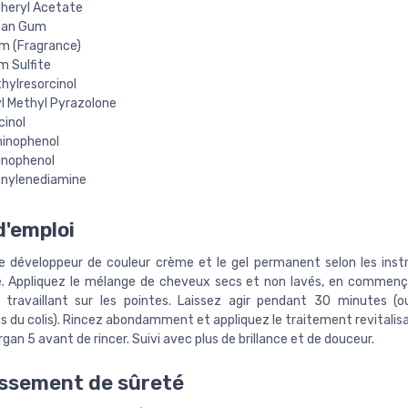
heryl Acetate
han Gum
m (Fragrance)
m Sulfite
hylresorcinol
l Methyl Pyrazolone
cinol
inophenol
nophenol
nylenediamine
'emploi
e développeur de couleur crème et le gel permanent selon les inst
e. Appliquez le mélange de cheveux secs et non lavés, en commenç
 travaillant sur les pointes. Laissez agir pendant 30 minutes (o
s du colis). Rincez abondamment et appliquez le traitement revitalis
'argan 5 avant de rincer. Suivi avec plus de brillance et de douceur.
ssement de sûreté