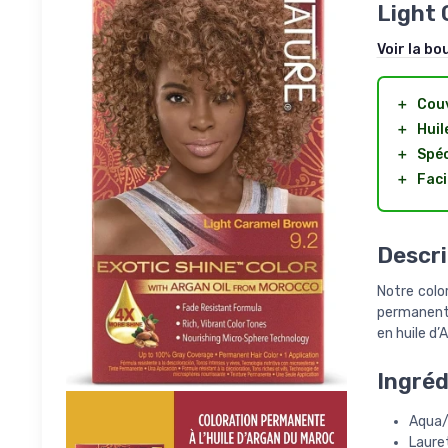
Light 
Voir la bo
＋
Couv
＋
Huil
＋
Spéc
＋
Faci
Descri
Notre colo
permanente
en huile d’
Ingréd
Aqua/
Laure