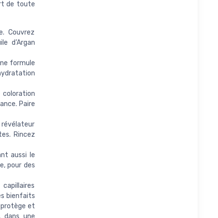
rt de toute
e. Couvrez
le d’Argan
ne formule
 hydratation
 coloration
lance. Paire
révélateur
tes. Rincez
t aussi le
e, pour des
apillaires
s bienfaits
, protège et
, dans une