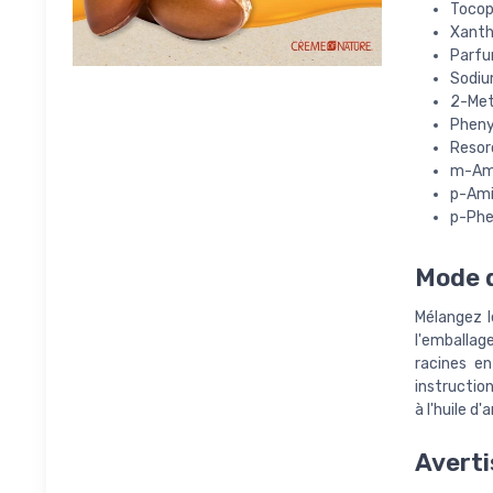
Tocop
Xant
Parfu
Sodiu
2-Met
Pheny
Resor
m-Am
p-Ami
p-Phe
Mode d
Mélangez l
l'emballag
racines en
instruction
à l'huile d
Averti