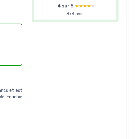
4 sur 5
★★★★★
★★★★★
874 avis
ancs et est
é. Enrichie