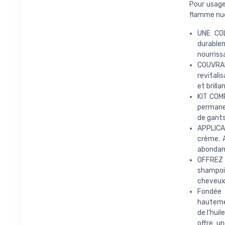
Pour usage
flamme nue
UNE COL
durable
nourriss
COUVRAN
revitali
et brilla
KIT COM
permanen
de gants
APPLICA
crème. A
abondamm
OFFREZ 
shampoin
cheveux 
Fondée 
hautemen
de l’hui
offre u