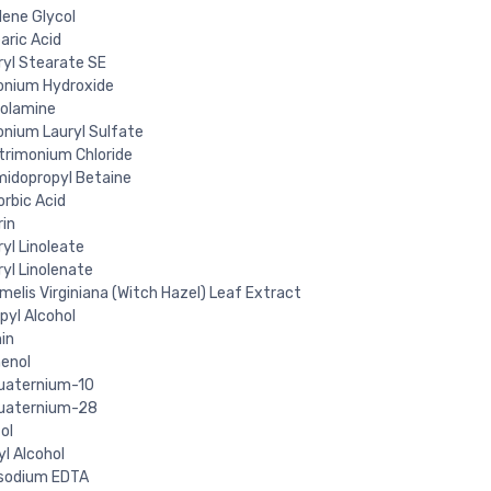
lene Glycol
aric Acid
ryl Stearate SE
nium Hydroxide
olamine
ium Lauryl Sulfate
trimonium Chloride
idopropyl Betaine
orbic Acid
rin
yl Linoleate
yl Linolenate
elis Virginiana (Witch Hazel) Leaf Extract
pyl Alcohol
in
enol
uaternium-10
uaternium-28
ol
l Alcohol
sodium EDTA