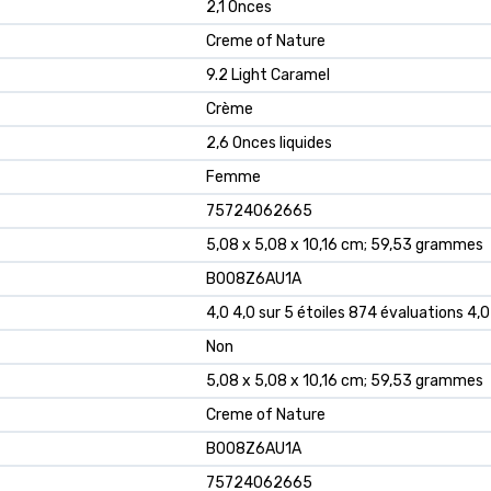
‎2,1 Onces
‎Creme of Nature
‎9.2 Light Caramel
‎Crème
‎2,6 Onces liquides
‎Femme
‎75724062665
‎5,08 x 5,08 x 10,16 cm; 59,53 grammes
‎B008Z6AU1A
4,0 4,0 sur 5 étoiles 874 évaluations 4,0
Non
5,08 x 5,08 x 10,16 cm; 59,53 grammes
Creme of Nature
B008Z6AU1A
75724062665