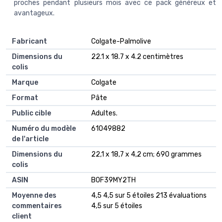
proches pendant plusieurs mois avec ce pack généreux et
avantageux.
Fabricant
‎Colgate-Palmolive
Dimensions du
‎22.1 x 18.7 x 4.2 centimètres
colis
Marque
‎Colgate
Format
‎Pâte
Public cible
‎Adultes.
Numéro du modèle
‎61049882
de l'article
Dimensions du
‎22,1 x 18,7 x 4,2 cm; 690 grammes
colis
ASIN
‎B0F39MY2TH
Moyenne des
4,5 4,5 sur 5 étoiles 213 évaluations
commentaires
4,5 sur 5 étoiles
client