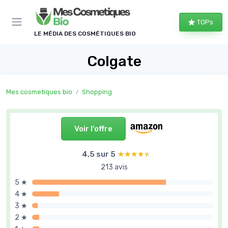
Panneau de gestion des cookies
TOPs
LE MÉDIA DES COSMÉTIQUES BIO
Colgate
Mes cosmetiques bio
Shopping
Voir l'offre
4,5 sur 5
★★★★★
★★★★★
213 avis
5 ★
4 ★
3 ★
2 ★