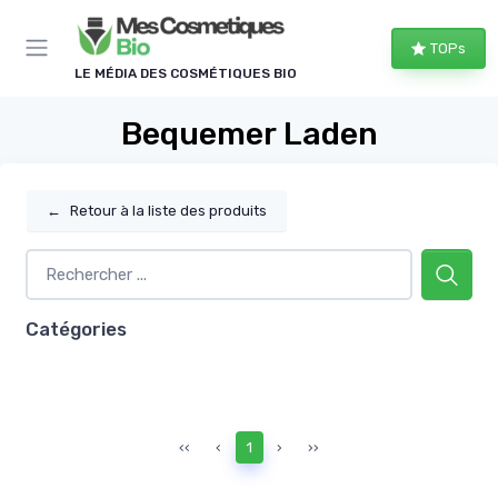
Panneau de gestion des cookies
TOPs
LE MÉDIA DES COSMÉTIQUES BIO
Bequemer Laden
←
Retour à la liste des produits
Catégories
‹‹
‹
1
›
››