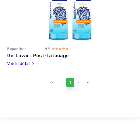
Bepanthen
4.9
☆☆☆☆☆
★★★★★
Gel Lavant Post-Tatouage
Voir le détail
‹‹
‹
1
›
››