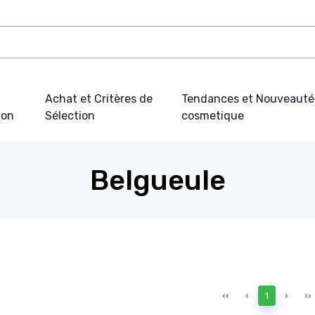
Achat et Critères de
Tendances et Nouveauté
ion
Sélection
cosmetique
Belgueule
‹‹
‹
1
›
››