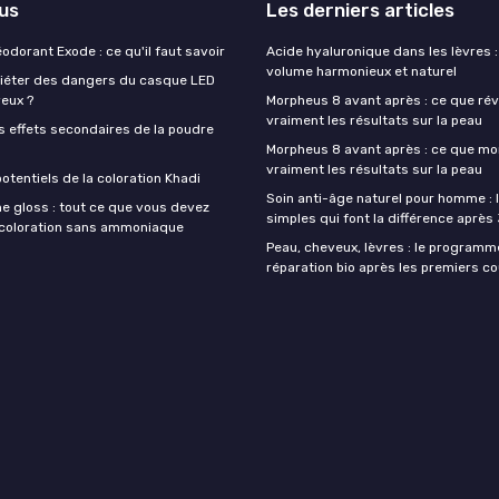
lus
Les derniers articles
éodorant Exode : ce qu'il faut savoir
Acide hyaluronique dans les lèvres :
volume harmonieux et naturel
quiéter des dangers du casque LED
veux ?
Morpheus 8 avant après : ce que rév
vraiment les résultats sur la peau
s effets secondaires de la poudre
Morpheus 8 avant après : ce que mo
vraiment les résultats sur la peau
otentiels de la coloration Khadi
Soin anti-âge naturel pour homme : 
e gloss : tout ce que vous devez
simples qui font la différence après
a coloration sans ammoniaque
Peau, cheveux, lèvres : le programm
réparation bio après les premiers co