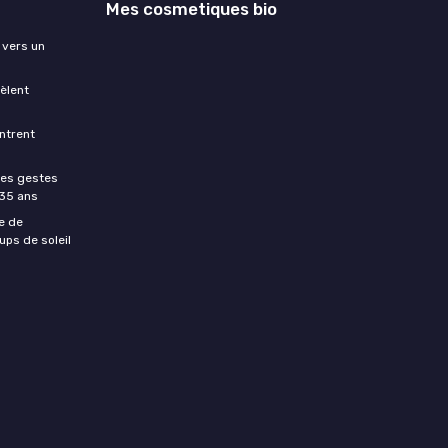
Mes cosmetiques bio
 vers un
èlent
ntrent
les gestes
 35 ans
e de
ups de soleil