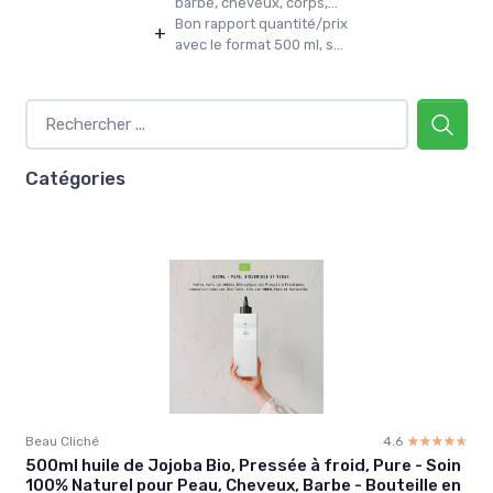
barbe, cheveux, corps,...
Bon rapport quantité/prix
+
avec le format 500 ml, s...
Catégories
Beau Cliché
4.6
☆☆☆☆☆
★★★★★
500ml huile de Jojoba Bio, Pressée à froid, Pure - Soin
100% Naturel pour Peau, Cheveux, Barbe - Bouteille en