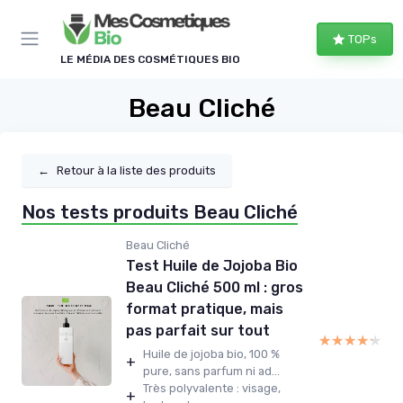
Panneau de gestion des cookies
TOPs
LE MÉDIA DES COSMÉTIQUES BIO
Beau Cliché
←
Retour à la liste des produits
Nos tests produits Beau Cliché
Beau Cliché
Test Huile de Jojoba Bio
Beau Cliché 500 ml : gros
format pratique, mais
pas parfait sur tout
★★★★★
★★★★★
Huile de jojoba bio, 100 %
+
pure, sans parfum ni ad...
Très polyvalente : visage,
+