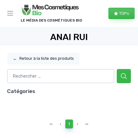
Panneau de gestion des cookies
TOPs
LE MÉDIA DES COSMÉTIQUES BIO
ANAI RUI
←
Retour à la liste des produits
Catégories
‹‹
‹
1
›
››