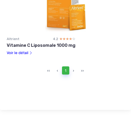
Altrient
4.2
☆☆☆☆☆
★★★★★
Vitamine C Liposomale 1000 mg
Voir le détail
‹‹
‹
1
›
››