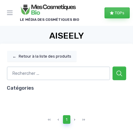
Panneau de gestion des cookies
TOPs
LE MÉDIA DES COSMÉTIQUES BIO
AISEELY
←
Retour à la liste des produits
Catégories
‹‹
‹
1
›
››