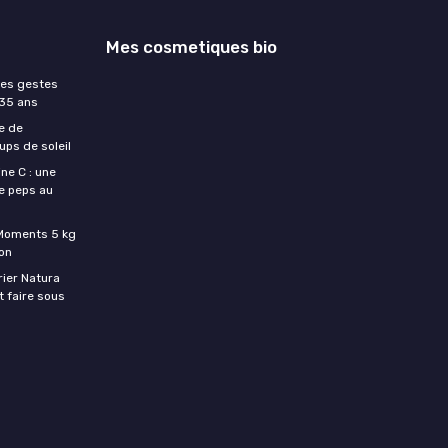
Mes cosmetiques bio
les gestes
 35 ans
e de
ups de soleil
ne C : une
e peps au
c Moments 5 kg
son
rier Natura
t faire sous