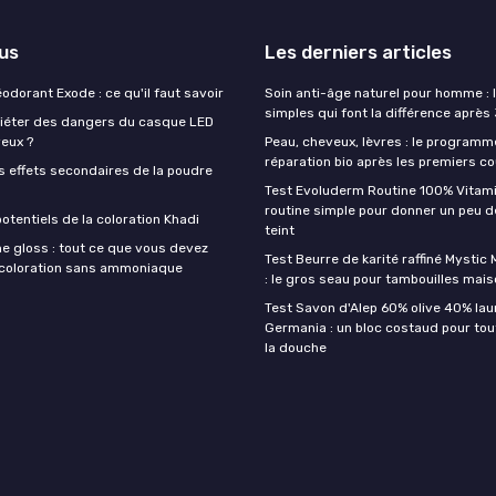
lus
Les derniers articles
éodorant Exode : ce qu'il faut savoir
Soin anti-âge naturel pour homme : 
simples qui font la différence après
quiéter des dangers du casque LED
veux ?
Peau, cheveux, lèvres : le programm
réparation bio après les premiers co
s effets secondaires de la poudre
Test Evoluderm Routine 100% Vitami
routine simple pour donner un peu d
otentiels de la coloration Khadi
teint
e gloss : tout ce que vous devez
Test Beurre de karité raffiné Mysti
a coloration sans ammoniaque
: le gros seau pour tambouilles mai
Test Savon d'Alep 60% olive 40% lau
Germania : un bloc costaud pour tou
la douche