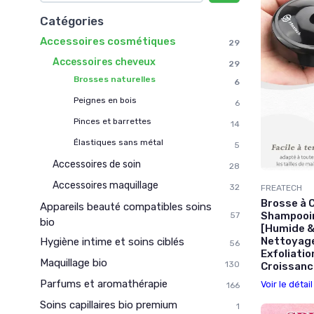
Catégories
Accessoires cosmétiques
29
Accessoires cheveux
29
Brosses naturelles
6
Peignes en bois
6
Pinces et barrettes
14
Élastiques sans métal
5
Accessoires de soin
28
Accessoires maquillage
32
FREATECH
Brosse à C
Appareils beauté compatibles soins
Shampooin
57
bio
[Humide &
Nettoyage
Hygiène intime et soins ciblés
56
Exfoliatio
Maquillage bio
130
Croissanc
Parfums et aromathérapie
Voir le détai
166
Soins capillaires bio premium
1