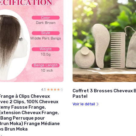
4.1
☆☆☆☆☆
★★★★★
Coffret 3 Brosses Cheveux 
range à Clips Cheveux
Pastel
avec 2 Clips, 100% Cheveux
Voir le détail
emy Fausse Frange,
Extension Cheveux Frange,
 Bang Perruque pour
run Moka) Frange Médiane
ps Brun Moka