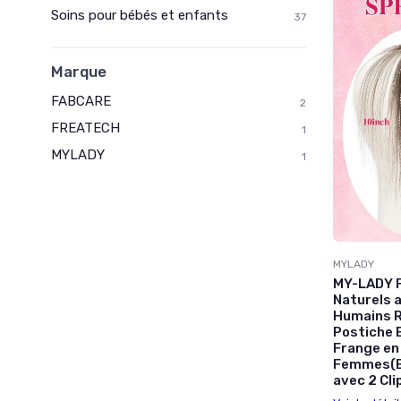
Soins pour bébés et enfants
37
Marque
FABCARE
2
FREATECH
1
MYLADY
1
MYLADY
MY-LADY F
Naturels 
Humains R
Postiche 
Frange en
Femmes(B
avec 2 Cli