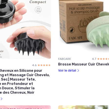
FABCARE
4.7
☆☆☆☆
★★★★
Brosse Masseur Cuir Chevel
4.6
☆☆☆☆☆
★★★★★
heveux en Silicone pour
Voir le détail
g et Massage Cuir Chevelu,
 Sec] Masseur Tete,
 en Profondeur et
n Douce, Stimuler la
e des Cheveux, Noir
l