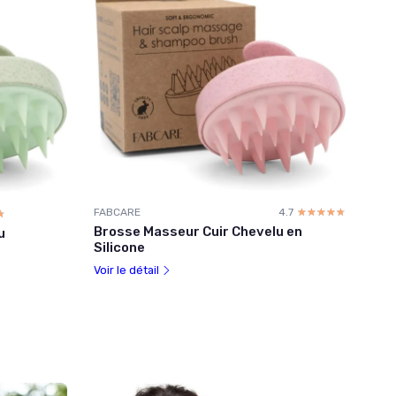
FABCARE
4.7
☆☆☆☆☆
★★★★★
☆
★
Brosse Masseur Cuir Chevelu en
u
Silicone
Voir le détail