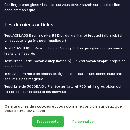
Casting creme gloss : tout ce que vous devez savoir sur la coloration
sans ammoniaque
Les derniers articles
Test AOKLABS Beurre de Karité Bio : du vrai karité brut qui fait le job (si
on accepte la galère pour l’appliquer)
Test PLANTIFIQUE Masque Pieds Peeling : le truc pas glamour qui sauve
les talons fissurés
Test Green Fadel Savon d'Alep (lot de 3) : un vrai savon simple, propre et
sans chichi
Test Artisam Huile de pépins de figue de barbarie : une bonne huile anti-
âge, mais pas magique
Test Huile de JOJOBA Bio Planète au Naturel 900 ml : le gros bidon qui
fait le job pour la peau et les cheveux
Mes cosmetiques bio
Ce site utilise des cookies et vous donne le contrôle sur ceux que
vous souhaitez activer
Tout accepter
Personnaliser