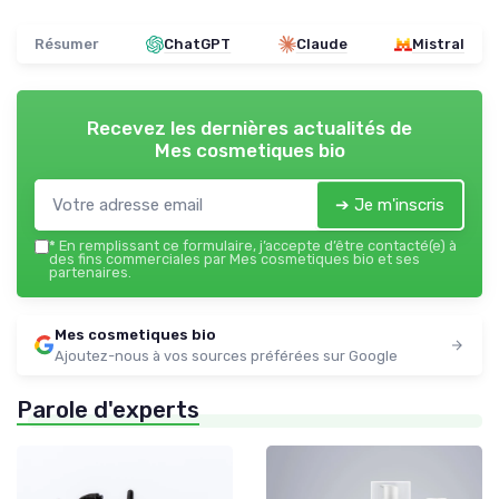
Résumer
ChatGPT
Claude
Mistral
Recevez les dernières actualités de
Mes cosmetiques bio
➔ Je m'inscris
*
En remplissant ce formulaire, j’accepte d’être contacté(e) à
des fins commerciales par Mes cosmetiques bio et ses
partenaires.
Mes cosmetiques bio
Ajoutez-nous à vos sources préférées sur Google
Parole d'experts