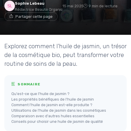
Sophie Lebeau
15 mai 2025
9 min de lecture
Rédactrice Beauté Organic
Partager cette page
Explorez comment l'huile de jasmin, un trésor
de la cosmétique bio, peut transformer votre
routine de soins de la peau.
SOMMAIRE
Qu'est-ce que l'huile de jasmin ?
Les propriétés bénéfiques de l'huile de jasmin
Comment l'huile de jasmin est-elle produite ?
Utilisations de l'huile de jasmin dans les cosmétiques
Comparaison avec d'autres huiles essentielles
Conseils pour choisir une huile de jasmin de qualité