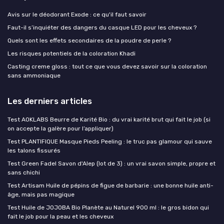
Avis sur le déodorant Exode : ce qu'il faut savoir
Faut-il s’inquiéter des dangers du casque LED pour les cheveux ?
Quels sont les effets secondaires de la poudre de perle ?
Les risques potentiels de la coloration Khadi
Casting creme gloss : tout ce que vous devez savoir sur la coloration
sans ammoniaque
Les derniers articles
Test AOKLABS Beurre de Karité Bio : du vrai karité brut qui fait le job (si
on accepte la galère pour l’appliquer)
Test PLANTIFIQUE Masque Pieds Peeling : le truc pas glamour qui sauve
les talons fissurés
Test Green Fadel Savon d'Alep (lot de 3) : un vrai savon simple, propre et
sans chichi
Test Artisam Huile de pépins de figue de barbarie : une bonne huile anti-
âge, mais pas magique
Test Huile de JOJOBA Bio Planète au Naturel 900 ml : le gros bidon qui
fait le job pour la peau et les cheveux