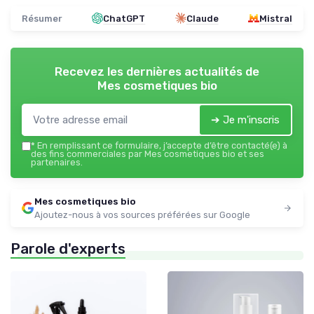
Résumer
ChatGPT
Claude
Mistral
Recevez les dernières actualités de
Mes cosmetiques bio
➔ Je m'inscris
*
En remplissant ce formulaire, j’accepte d’être contacté(e) à
des fins commerciales par Mes cosmetiques bio et ses
partenaires.
Mes cosmetiques bio
Ajoutez-nous à vos sources préférées sur Google
Parole d'experts