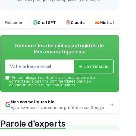
Résumer
ChatGPT
Claude
Mistral
Recevez les dernières actualités de
Mes cosmetiques bio
➔ Je m'inscris
*
En remplissant ce formulaire, j’accepte d’être
contacté(e) à des fins commerciales par Mes
cosmetiques bio et ses partenaires.
Mes cosmetiques bio
Ajoutez-nous à vos sources préférées sur Google
Parole d'experts