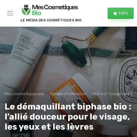
Panneau de gestion des cookies
TOPs
LE MÉDIA DES COSMÉTIQUES BIO
Mes cosmetiques bio
Guides d'Utilisation
FAQ sur l'Usage des Co
Le démaquillant biphase bio :
l’allié douceur pour le visage,
les yeux et les lèvres