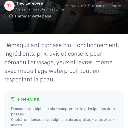
Théo Lefebvre
18 août 2025
12 min de lecture
Conseiller beauté masculine
Partager cette page
Démaquillant biphase bio : fonctionnement,
ingrédients, prix, avis et conseils pour
démaquiller visage, yeux et lèvres, même
avec maquillage waterproof, tout en
respectant la peau.
SOMMAIRE
Démaquillant biphase bio : comprendre le principe des deux
phases
Choisir un démaquillant biphase bio adapté aux yeux et aux
lèvres