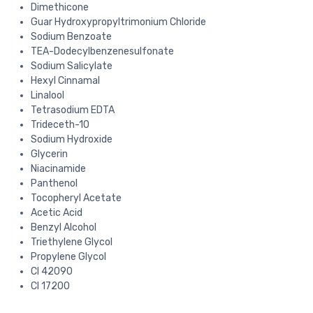
Dimethicone
Guar Hydroxypropyltrimonium Chloride
Sodium Benzoate
TEA-Dodecylbenzenesulfonate
Sodium Salicylate
Hexyl Cinnamal
Linalool
Tetrasodium EDTA
Trideceth-10
Sodium Hydroxide
Glycerin
Niacinamide
Panthenol
Tocopheryl Acetate
Acetic Acid
Benzyl Alcohol
Triethylene Glycol
Propylene Glycol
CI 42090
CI 17200