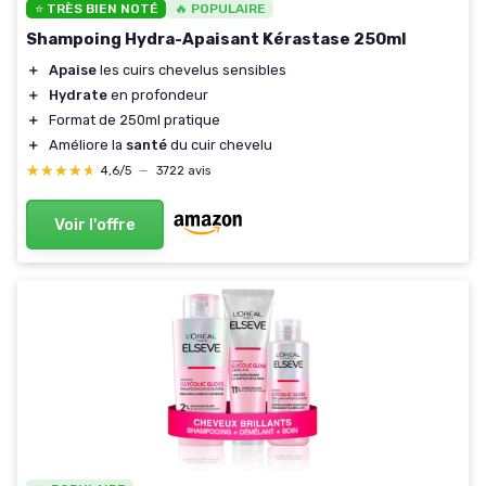
⭐ TRÈS BIEN NOTÉ
🔥 POPULAIRE
Shampoing Hydra-Apaisant Kérastase 250ml
＋
Apaise
les cuirs chevelus sensibles
＋
Hydrate
en profondeur
＋
Format de 250ml pratique
＋
Améliore la
santé
du cuir chevelu
★★★★★
★★★★★
4,6/5
—
3722 avis
Voir l'offre