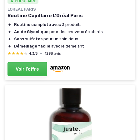
🔥 POPULAIRE
LOREAL PARIS
Routine Capillaire L'Oréal Paris
＋
Routine complète
avec 3 produits
＋
Acide Glycolique
pour des cheveux éclatants
＋
Sans sulfates
pour un soin doux
＋
Démeulage facile
avec le démêlant
★★★★★
★★★★★
4,3/5
—
1298 avis
Voir l'offre