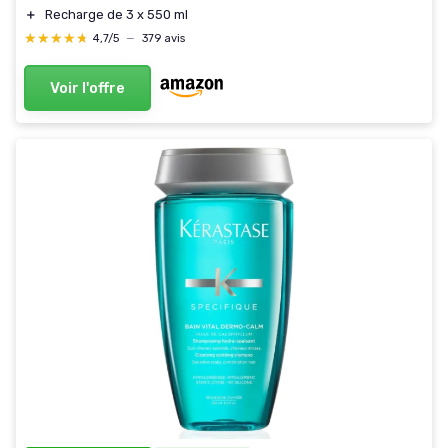
＋
Recharge de 3 x 550 ml
★★★★★
★★★★★
4,7/5
—
379 avis
Voir l'offre