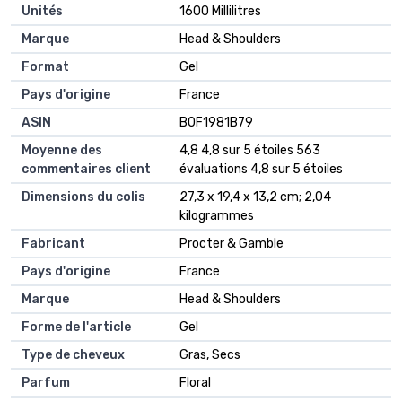
Unités
‎1600 Millilitres
Marque
‎Head & Shoulders
Format
‎Gel
Pays d'origine
‎France
ASIN
B0F1981B79
Moyenne des
4,8 4,8 sur 5 étoiles 563
commentaires client
évaluations 4,8 sur 5 étoiles
Dimensions du colis
27,3 x 19,4 x 13,2 cm; 2,04
kilogrammes
Fabricant
Procter & Gamble
Pays d'origine
France
Marque
Head & Shoulders
Forme de l'article
Gel
Type de cheveux
Gras, Secs
Parfum
Floral