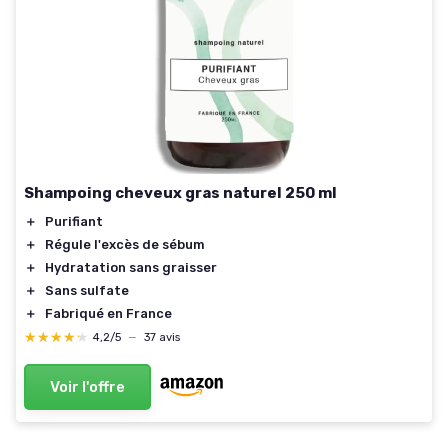
Shampoing cheveux gras naturel 250 ml
＋
Purifiant
＋
Régule l'excès de sébum
＋
Hydratation sans graisser
＋
Sans sulfate
＋
Fabriqué en France
★★★★★
★★★★★
4,2/5
—
37 avis
Voir l'offre