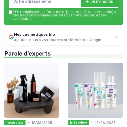
➔ Je m'inscris
*
En remplissant ce formulaire, j’accepte d’être contacté(e) à
des fins commerciales par Mes cosmetiques bio et ses
partenaires.
Mes cosmetiques bio
Ajoutez-nous à vos sources préférées sur Google
Parole d'experts
•
•
12/06/2025
12/06/2025
Interview
Interview