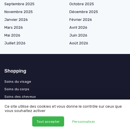
Septembre 2025
Octobre 2025
Novembre 2025
Décembre 2025
Janvier 2026
Février 2026
Mars 2026
Avril 2026
Mai 2026
Juin 2026
Juillet 2026
Août 2026
Shopping
Soins du visage
Soins du corps
Soins des cheveux
Maquillage bio
Ce site utilise des cookies et vous donne le contrôle sur ceux que
vous souhaitez activer
Soins solaires bio
Soins pour bébés et enfants
Tout accepter
Personnaliser
Hygiène intime et soins ciblés