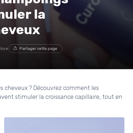
muler la
heveux
cture
Partager cette page
es cheveux ? Découvrez comment les
vent stimuler la croissance capillaire, tout en