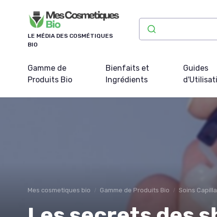
Panneau de gestion des cookies
LE MÉDIA DES COSMÉTIQUES
BIO
Gamme de
Bienfaits et
Guides
Produits Bio
Ingrédients
d'Utilisat
Mes cosmetiques bio
Gamme de Produits Bio
Soins Capilla
Les secrets des 