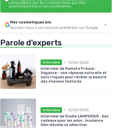
contacté(e) à des fins commerciales par Mes
cosmetiques bio et ses partenaires.
Mes cosmetiques bio
Ajoutez-nous à vos sources préférées sur Google
Parole d'experts
•
12/06/2025
Interview
Interview de Ramata Prause :
Vagance - une réponse naturelle et
sans risques pour révéler la beauté
des cheveux texturés
•
12/06/2025
Interview
Interview de Élodie LAMPERIER : Des
cadeaux pour les ados : Insolence
Skin dévoile sa sélection