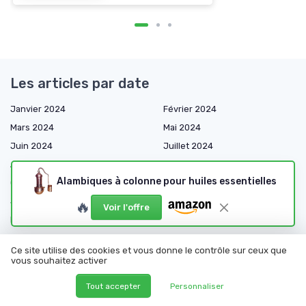
Les articles par date
Janvier 2024
Février 2024
Mars 2024
Mai 2024
Juin 2024
Juillet 2024
Août 2024
Septembre 2024
Alambiques à colonne pour huiles essentielles
Octobre 2024
Décembre 2024
Janvier 2025
Février 2025
🔥
Voir l'offre
Mars 2025
Avril 2025
Mai 2025
Juin 2025
Ce site utilise des cookies et vous donne le contrôle sur ceux que
Juillet 2025
Août 2025
vous souhaitez activer
Septembre 2025
Octobre 2025
Tout accepter
Personnaliser
Novembre 2025
Décembre 2025