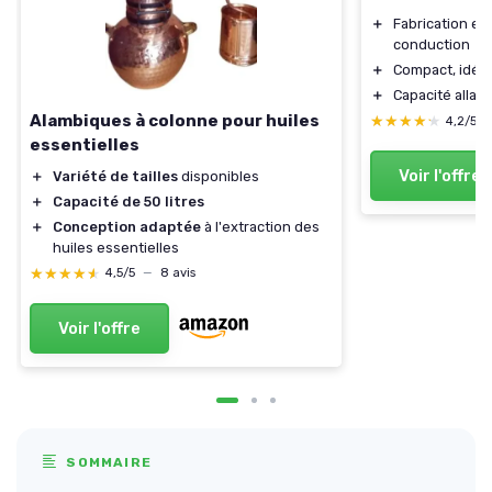
＋
Fabrication en
conduction
＋
Compact, idéal
＋
Capacité allan
Alambiques à colonne pour huiles
★★★★★
★★★★★
4,2/5
essentielles
Voir l'offre
＋
Variété de tailles
disponibles
＋
Capacité de 50 litres
＋
Conception adaptée
à l'extraction des
huiles essentielles
★★★★★
★★★★★
4,5/5
—
8 avis
Voir l'offre
SOMMAIRE