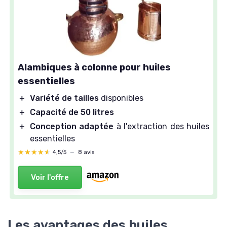
Alambiques à colonne pour huiles
essentielles
＋
Variété de tailles
disponibles
＋
Capacité de 50 litres
＋
Conception adaptée
à l'extraction des huiles
essentielles
★★★★★
★★★★★
4,5/5
—
8 avis
Voir l'offre
Les avantages des huiles