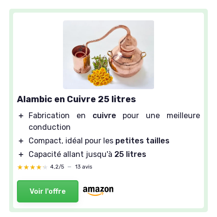
Alambic en Cuivre 25 litres
＋
Fabrication en
cuivre
pour une meilleure
conduction
＋
Compact, idéal pour les
petites tailles
＋
Capacité allant jusqu'à
25 litres
★★★★★
★★★★★
4,2/5
—
13 avis
Voir l'offre