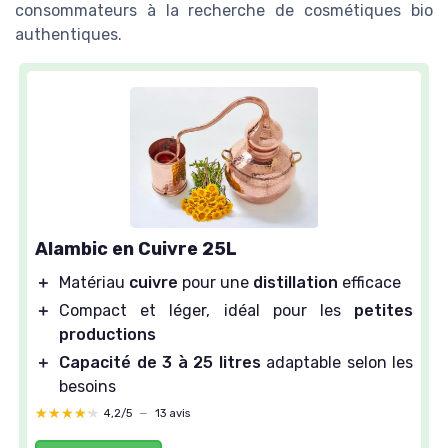
consommateurs à la recherche de cosmétiques bio
authentiques.
Alambic en Cuivre 25L
＋
Matériau
cuivre
pour une
distillation
efficace
＋
Compact et léger, idéal pour les
petites
productions
＋
Capacité de 3 à 25 litres
adaptable selon les
besoins
★★★★★
★★★★★
4,2/5
—
13 avis