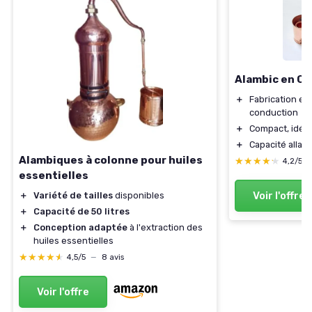
Alambic en Cui
＋
Fabrication en
conduction
＋
Compact, idéal
＋
Capacité allan
Alambiques à colonne pour huiles
★★★★★
★★★★★
4,2/5
essentielles
Voir l'offre
＋
Variété de tailles
disponibles
＋
Capacité de 50 litres
＋
Conception adaptée
à l'extraction des
huiles essentielles
★★★★★
★★★★★
4,5/5
—
8 avis
Voir l'offre