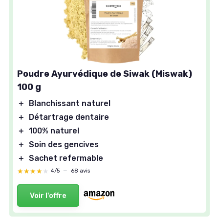
Poudre Ayurvédique de Siwak (Miswak)
100 g
＋
Blanchissant naturel
＋
Détartrage dentaire
＋
100% naturel
＋
Soin des gencives
＋
Sachet refermable
★★★★★
★★★★★
4/5
—
68 avis
Voir l'offre