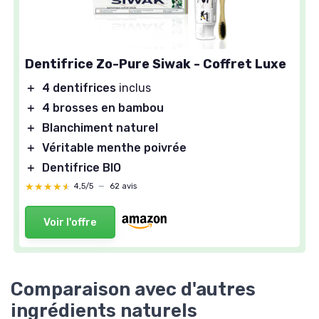
Dentifrice Zo-Pure Siwak - Coffret Luxe
＋
4 dentifrices
inclus
＋
4 brosses en bambou
＋
Blanchiment naturel
＋
Véritable menthe poivrée
＋
Dentifrice BIO
★★★★★
★★★★★
4,5/5
—
62 avis
Voir l'offre
Comparaison avec d'autres
ingrédients naturels