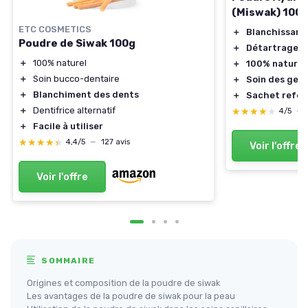
(Miswak) 100 
ETC COSMETICS
＋
Blanchissant
Poudre de Siwak 100g
＋
Détartrage d
＋
100% naturel
＋
100% naturel
＋
Soin bucco-dentaire
＋
Soin des gen
＋
Blanchiment des dents
＋
Sachet refer
＋
Dentifrice alternatif
★★★★★
★★★★★
4/5
—
＋
Facile à utiliser
★★★★★
★★★★★
4,4/5
—
127 avis
Voir l'offre
Voir l'offre
SOMMAIRE
Origines et composition de la poudre de siwak
Les avantages de la poudre de siwak pour la peau