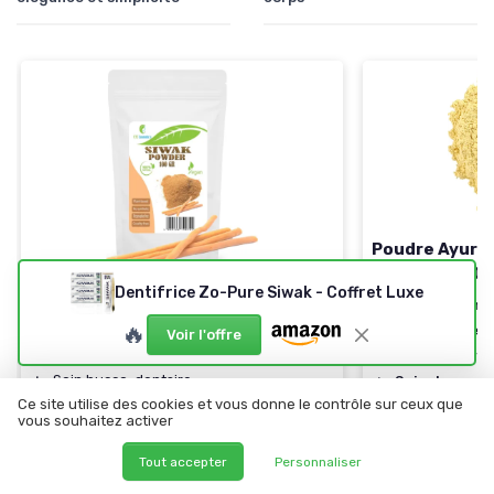
Poudre Ayurv
(Miswak) 100 
Dentifrice Zo-Pure Siwak - Coffret Luxe
ETC COSMETICS
＋
Blanchissant
Poudre de Siwak 100g
🔥
＋
Détartrage d
Voir l'offre
＋
100% naturel
＋
100% naturel
＋
Soin bucco-dentaire
＋
Soin des gen
Ce site utilise des cookies et vous donne le contrôle sur ceux que
＋
Blanchiment des dents
＋
Sachet refer
vous souhaitez activer
＋
Dentifrice alternatif
★★★★★
★★★★★
4/5
—
＋
Facile à utiliser
Tout accepter
Personnaliser
★★★★★
★★★★★
4,4/5
—
127 avis
Voir l'offre