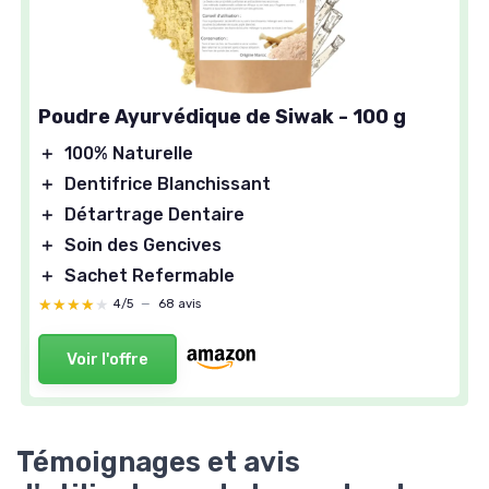
Poudre Ayurvédique de Siwak - 100 g
＋
100% Naturelle
＋
Dentifrice Blanchissant
＋
Détartrage Dentaire
＋
Soin des Gencives
＋
Sachet Refermable
★★★★★
★★★★★
4/5
—
68 avis
Voir l'offre
Témoignages et avis