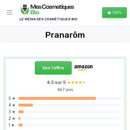
Panneau de gestion des cookies
TOPs
LE MÉDIA DES COSMÉTIQUES BIO
Pranarôm
Voir l'offre
4,5 sur 5
★★★★★
★★★★★
467 avis
5 ★
4 ★
3 ★
2 ★
1 ★