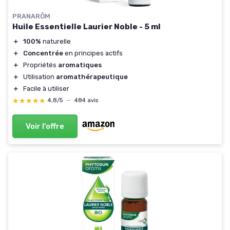
PRANARÔM
Huile Essentielle Laurier Noble - 5 ml
＋
100%
naturelle
＋
Concentrée
en principes actifs
＋
Propriétés
aromatiques
＋
Utilisation
aromathérapeutique
＋
Facile à utiliser
★★★★★
★★★★★
4,8/5
—
484 avis
Voir l'offre