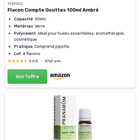
YIZHAO
Flacon Compte Gouttes 100ml Ambré
＋
Capacité
: 100ml
＋
Matériau
: Verre
＋
Polyvalent
: Idéal pour huiles essentielles, aromathérapie,
cosmétique
＋
Pratique
: Comprend pipette
＋
Lot
: 4 flacons
★★★★★
★★★★★
4,6/5
—
5762 avis
Voir l'offre