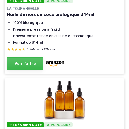
⭐ TRÈS BIEN NOTÉ
🔥 POPULAIRE
LA TOURANGELLE
Huile de noix de coco biologique 314ml
＋
100%
biologique
＋
Première
pression à froid
＋
Polyvalente
: usage en cuisine et cosmétique
＋
Format de
314ml
★★★★★
★★★★★
4,6/5
—
7325 avis
Voir l'offre
⭐ TRÈS BIEN NOTÉ
🔥 POPULAIRE