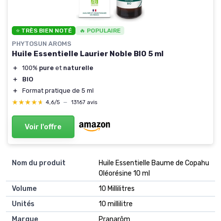
⭐ TRÈS BIEN NOTÉ
🔥 POPULAIRE
PHYTOSUN AROMS
Huile Essentielle Laurier Noble BIO 5 ml
＋
100%
pure
et
naturelle
＋
BIO
＋
Format pratique de 5 ml
★★★★★
★★★★★
4,6/5
—
13167 avis
Voir l'offre
Nom du produit
‎Huile Essentielle Baume de Copahu
Oléorésine 10 ml
Volume
‎10 Millilitres
Unités
‎10 millilitre
Marque
‎Pranarôm