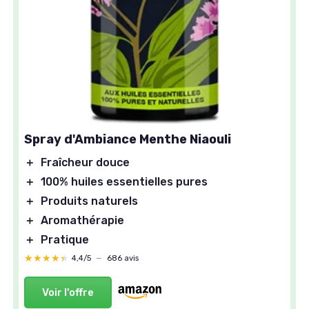
Spray d'Ambiance Menthe Niaouli
＋
Fraîcheur douce
＋
100% huiles essentielles pures
＋
Produits naturels
＋
Aromathérapie
＋
Pratique
★★★★★
★★★★★
4,4/5
—
686 avis
Voir l'offre