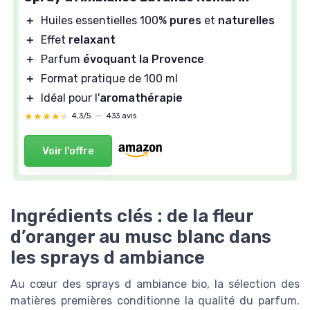
＋
Huiles essentielles 100%
pures
et
naturelles
＋
Effet
relaxant
＋
Parfum
évoquant la Provence
＋
Format pratique de 100 ml
＋
Idéal pour l'
aromathérapie
★★★★★
★★★★★
4,3/5
—
433 avis
Voir l'offre
Ingrédients clés : de la fleur
d’oranger au musc blanc dans
les sprays d ambiance
Au cœur des sprays d ambiance bio, la sélection des
matières premières conditionne la qualité du parfum.