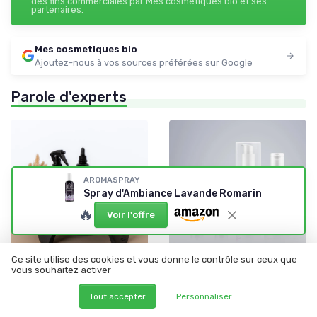
des fins commerciales par Mes cosmetiques bio et ses
partenaires.
Mes cosmetiques bio
Ajoutez-nous à vos sources préférées sur Google
Parole d'experts
AROMASPRAY
Spray d'Ambiance Lavande Romarin
🔥
Voir l'offre
Ce site utilise des cookies et vous donne le contrôle sur ceux que
•
•
12/06/2025
12/06/2025
Interview
Interview
vous souhaitez activer
Interview de Ramata Prause :
Interview de Élodie
Tout accepter
Personnaliser
Vagance - une réponse
LAMPERIER : Des cadeaux
naturelle et sans risques
pour les ados : Insolence Skin