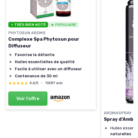
⭐ TRÈS BIEN NOTÉ
🔥 POPULAIRE
PHYTOSUN AROMS
Complexe Spa Phytosun pour
Diffuseur
＋
Favorise la détente
＋
Huiles essentielles de qualité
＋
Facile à utiliser avec un diffuseur
＋
Contenance de 30 ml
★★★★★
★★★★★
4,6/5
—
13287 avis
Voir l'offre
AROMASPRAY
Spray d'Ambi
＋
Huiles essenti
naturelles