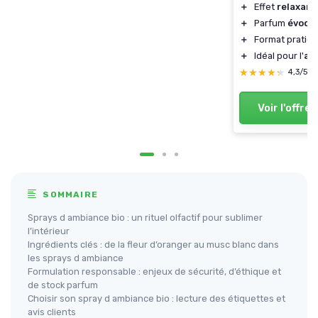
＋
Effet
relaxant
＋
Parfum
évoqua
＋
Format pratiqu
＋
Idéal pour l'
ar
★★★★★
★★★★★
4,3/5
Voir l'offre
SOMMAIRE
Sprays d ambiance bio : un rituel olfactif pour sublimer
l’intérieur
Ingrédients clés : de la fleur d’oranger au musc blanc dans
les sprays d ambiance
Formulation responsable : enjeux de sécurité, d’éthique et
de stock parfum
Choisir son spray d ambiance bio : lecture des étiquettes et
avis clients