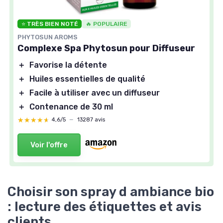
⭐ TRÈS BIEN NOTÉ
🔥 POPULAIRE
PHYTOSUN AROMS
Complexe Spa Phytosun pour Diffuseur
＋
Favorise la détente
＋
Huiles essentielles de qualité
＋
Facile à utiliser avec un diffuseur
＋
Contenance de 30 ml
★★★★★
★★★★★
4,6/5
—
13287 avis
Voir l'offre
Choisir son spray d ambiance bio
: lecture des étiquettes et avis
clients