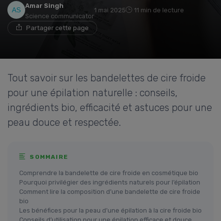
Amar Singh
1 mai 2025
11 min de lecture
Science communicator
Partager cette page
Tout savoir sur les bandelettes de cire froide
pour une épilation naturelle : conseils,
ingrédients bio, efficacité et astuces pour une
peau douce et respectée.
SOMMAIRE
Comprendre la bandelette de cire froide en cosmétique bio
Pourquoi privilégier des ingrédients naturels pour l’épilation
Comment lire la composition d’une bandelette de cire froide
bio
Les bénéfices pour la peau d’une épilation à la cire froide bio
Conseils d’utilisation pour une épilation efficace et douce