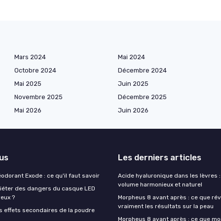
Mars 2024
Mai 2024
Octobre 2024
Décembre 2024
Mai 2025
Juin 2025
Novembre 2025
Décembre 2025
Mai 2026
Juin 2026
lus
Les derniers articles
éodorant Exode : ce qu'il faut savoir
Acide hyaluronique dans les lèvres :
volume harmonieux et naturel
quiéter des dangers du casque LED
veux ?
Morpheus 8 avant après : ce que rév
vraiment les résultats sur la peau
s effets secondaires de la poudre
Morpheus 8 avant après : ce que mo