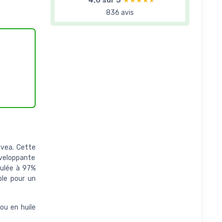
836 avis
ovea. Cette
enveloppante
mulée à 97%
ble pour un
 ou en huile