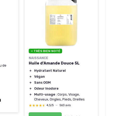
⭐ TRÈS BIEN NOTÉ
NAISSANCE
Huile d’Amande Douce 5L
su de
＋
Hydratant Naturel
＋
Végan
＋
Sans OGM
＋
Odeur Inodore
＋
Multi-usage
: Corps, Visage,
Cheveux, Ongles, Pieds, Oreilles
★★★★★
★★★★★
4,5/5
—
563 avis