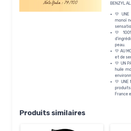
BENZYL AL
💛 UNE 
monoï n
sensatio
💛 100%
d'ingréd
peau.
💛 AU MO
et de se
💛 UN PA
huile m
environn
💛 UNE 
produits
France e
Produits similaires