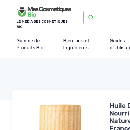
Panneau de gestion des cookies
LE MÉDIA DES COSMÉTIQUES
BIO
Gamme de
Bienfaits et
Guides
Produits Bio
Ingrédients
d'Utilisat
Huile 
Nourri
Nature
France