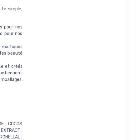
uté simple,
ns pour nos
io pour nos
 exotiques
stes beauté
ce et créés
contiennent
 emballages,
DE ; COCOS
 EXTRACT ;
RONELLAL ;