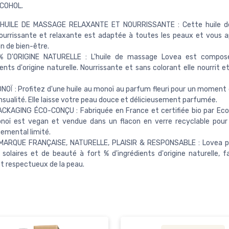
COHOL.
HUILE DE MASSAGE RELAXANTE ET NOURRISSANTE : Cette huile 
ourrissante et relaxante est adaptée à toutes les peaux et vous 
n de bien-être.
 D'ORIGINE NATURELLE : L'huile de massage Lovea est compo
ients d'origine naturelle. Nourrissante et sans colorant elle nourrit e
NOÏ : Profitez d'une huile au monoï au parfum fleuri pour un moment
nsualité. Elle laisse votre peau douce et délicieusement parfumée.
CKAGING ÉCO-CONÇU : Fabriquée en France et certifiée bio par Eco
onoï est vegan et vendue dans un flacon en verre recyclable pou
emental limité.
MARQUE FRANÇAISE, NATURELLE, PLAISIR & RESPONSABLE : Lovea p
 solaires et de beauté à fort % d'ingrédients d'origine naturelle, f
t respectueux de la peau.