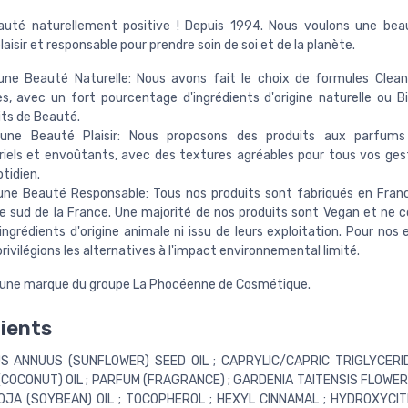
uté naturellement positive ! Depuis 1994. Nous voulons une bea
plaisir et responsable pour prendre soin de soi et de la planète.
une Beauté Naturelle: Nous avons fait le choix de formules Clea
res, avec un fort pourcentage d'ingrédients d'origine naturelle ou B
its de Beauté.
une Beauté Plaisir: Nous proposons des produits aux parfums
riels et envoûtants, avec des textures agréables pour tous vos ge
tidien.
une Beauté Responsable: Tous nos produits sont fabriqués en Fran
le sud de la France. Une majorité de nos produits sont Vegan et ne 
ingrédients d'origine animale ni issu de leurs exploitation. Pour nos
rivilégions les alternatives à l'impact environnemental limité.
une marque du groupe La Phocéenne de Cosmétique.
ients
S ANNUUS (SUNFLOWER) SEED OIL ; CAPRYLIC/CAPRIC TRIGLYCERI
(COCONUT) OIL ; PARFUM (FRAGRANCE) ; GARDENIA TAITENSIS FLOWER
OJA (SOYBEAN) OIL ; TOCOPHEROL ; HEXYL CINNAMAL ; HYDROXYCIT