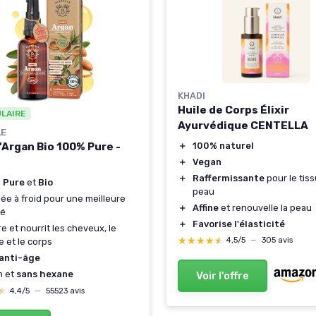
KHADI
Huile de Corps Élixir
ULAIRE
Ayurvédique CENTELLA
LE
＋
100% naturel
'Argan Bio 100% Pure -
＋
Vegan
＋
Raffermissante
pour le tis
 Pure
et
Bio
peau
ée à froid pour une meilleure
＋
Affine
et renouvelle la peau
té
＋
Favorise l'élasticité
e et nourrit les cheveux, le
★★★★★
★★★★★
4,5/5
—
305 avis
e et le corps
anti-âge
n et
sans hexane
Voir l'offre
★
★
4,4/5
—
55523 avis