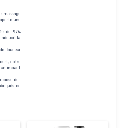
de massage
apporte une
sée de 97%
t adoucit la
 de douceur
cert, notre
r un impact
ropose des
abriqués en