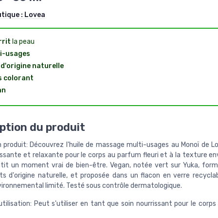
utique :
Lovea
rit
la peau
i-usages
d'origine naturelle
 colorant
an
ption du produit
n produit: Découvrez l'huile de massage multi-usages au Monoï de L
issante et relaxante pour le corps au parfum fleuri et à la texture 
tit un moment vrai de bien-être. Vegan, notée vert sur Yuka, for
nts d'origine naturelle, et proposée dans un flacon en verre recycla
ironnemental limité. Testé sous contrôle dermatologique.
utilisation: Peut s'utiliser en tant que soin nourrissant pour le corps