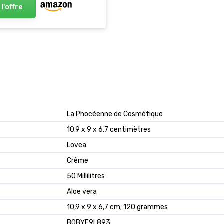
 l'offre
‎La Phocéenne de Cosmétique
‎10.9 x 9 x 6.7 centimètres
‎Lovea
‎Crème
‎50 Millilitres
‎Aloe vera
‎10,9 x 9 x 6,7 cm; 120 grammes
‎B0BYF9L893