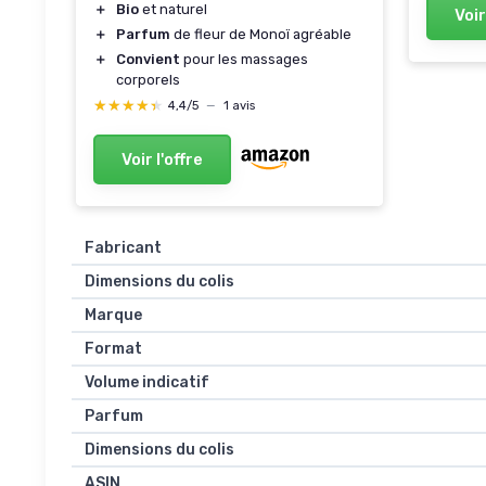
＋
Bio
et naturel
Voir
＋
Parfum
de fleur de Monoï agréable
＋
Convient
pour les massages
corporels
★★★★★
★★★★★
4,4/5
—
1 avis
Voir l'offre
Fabricant
Dimensions du colis
Marque
Format
Volume indicatif
Parfum
Dimensions du colis
ASIN