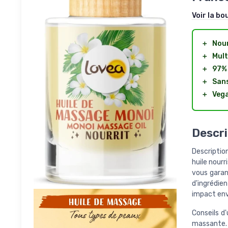
Voir la bo
＋
Nour
＋
Mult
＋
97% 
＋
Sans
＋
Veg
Descri
Descriptio
huile nourr
vous garan
d'ingrédie
impact env
Conseils d'
massante.