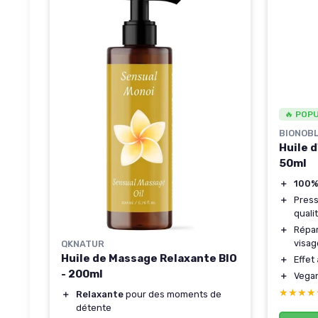
🔥 POP
BIONOB
Huile d
50ml
＋
100%
＋
Press
quali
＋
Répar
visag
QKNATUR
Huile de Massage Relaxante BIO
＋
Effet
- 200ml
＋
Vega
★★★★
★★★★
＋
Relaxante
pour des moments de
détente