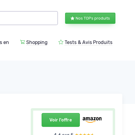
Nos TOPs produits
s en
Shopping
Tests & Avis Produits
Voir l'offre
4,6 sur 5
★★★★★
★★★★★