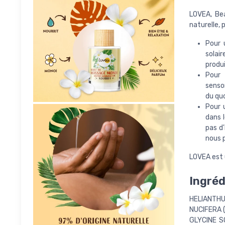
LOVEA, Bea
naturelle, 
Pour 
solai
produ
Pour 
senso
du quo
Pour 
dans 
pas d'
nous p
LOVEA est 
Ingréd
HELIANTHU
NUCIFERA 
GLYCINE S