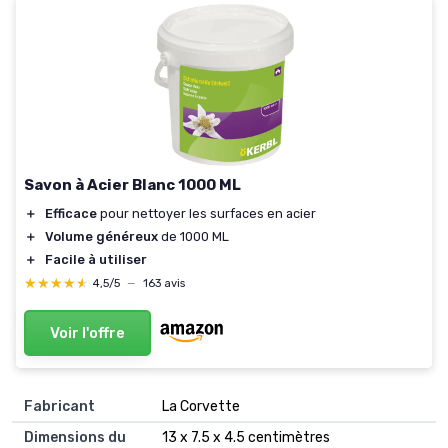
Savon à Acier Blanc 1000 ML
＋
Efficace
pour nettoyer les surfaces en acier
＋
Volume généreux
de 1000 ML
＋
Facile à utiliser
★★★★★
★★★★★
4,5/5
—
163 avis
Voir l'offre
Fabricant
‎La Corvette
Dimensions du
‎13 x 7.5 x 4.5 centimètres