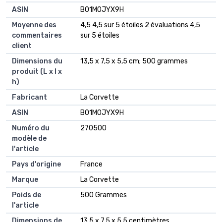
ASIN
‎B01M0JYX9H
Moyenne des
4,5 4,5 sur 5 étoiles 2 évaluations 4,5
commentaires
sur 5 étoiles
client
Dimensions du
13,5 x 7,5 x 5,5 cm; 500 grammes
produit (L x l x
h)
Fabricant
La Corvette
ASIN
B01M0JYX9H
Numéro du
270500
modèle de
l'article
Pays d'origine
France
Marque
La Corvette
Poids de
500 Grammes
l'article
Dimensions de
13,5 x 7,5 x 5,5 centimètres