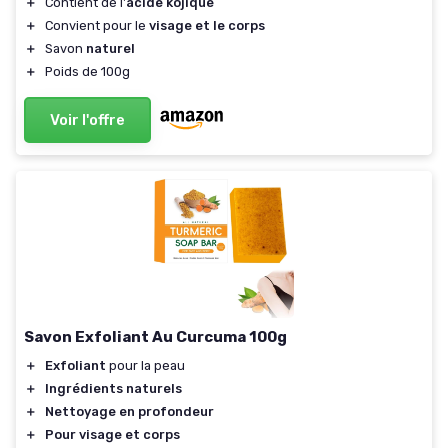
＋
Contient de l'
acide kojique
＋
Convient pour le
visage et le corps
＋
Savon
naturel
＋
Poids de 100g
Voir l'offre
Savon Exfoliant Au Curcuma 100g
＋
Exfoliant
pour la peau
＋
Ingrédients naturels
＋
Nettoyage en profondeur
＋
Pour visage et corps