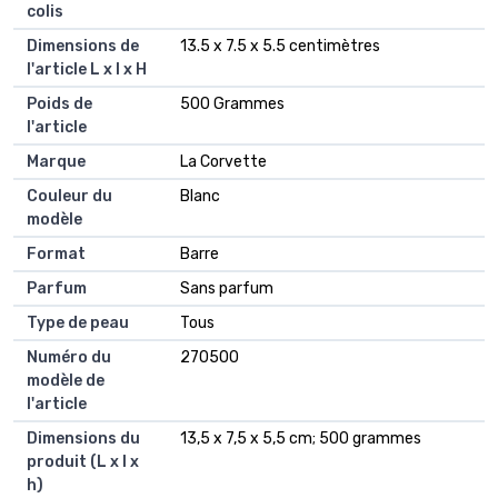
colis
Dimensions de
‎13.5 x 7.5 x 5.5 centimètres
l'article L x l x H
Poids de
‎500 Grammes
l'article
Marque
‎La Corvette
Couleur du
‎Blanc
modèle
Format
‎Barre
Parfum
‎Sans parfum
Type de peau
‎Tous
Numéro du
‎270500
modèle de
l'article
Dimensions du
‎13,5 x 7,5 x 5,5 cm; 500 grammes
produit (L x l x
h)