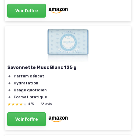
Voir l'offre
Savonnette Musc Blanc 125 g
＋
Parfum délicat
＋
Hydratation
＋
Usage quotidien
＋
Format pratique
★★★★★
★★★★★
4/5
—
53 avis
Voir l'offre