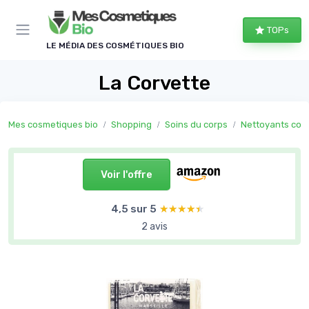
Panneau de gestion des cookies
TOPs
LE MÉDIA DES COSMÉTIQUES BIO
La Corvette
Mes cosmetiques bio
Shopping
Soins du corps
Nettoyants cor
Voir l'offre
4,5 sur 5
★★★★★
★★★★★
2 avis